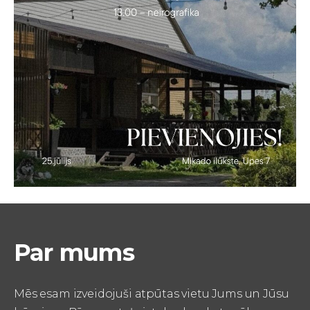
Par mums
Mēs esam izveidojuši atpūtas vietu Jums un Jūsu