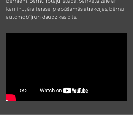
bērniem. Bērnu rotaļu istaba, banketa zāle ar
kamīnu, āra terase, piepūšamās atrakcijas, bērnu
automobīļi un daudz kas cits.