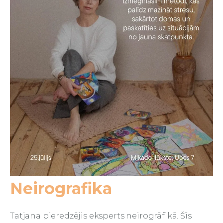
Neirografika
Tatjana pieredzējis eksperts neirogrāfikā. Šīs