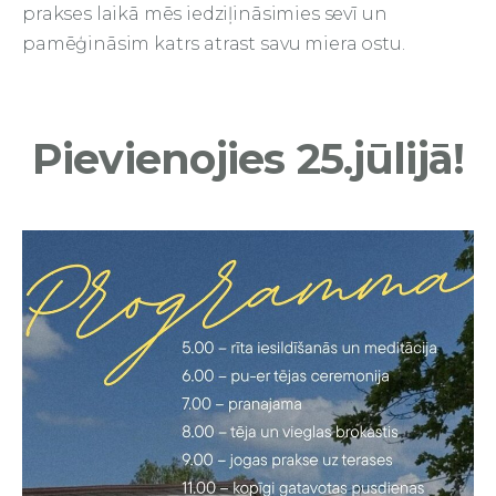
prakses laikā mēs iedziļināsimies sevī un
pamēģināsim katrs atrast savu miera ostu.
Pievienojies 25.jūlijā!