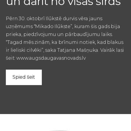
un darīt no visas sirds
Pērn 30. oktobrī Ilūkstē durvis vēra jauns
uzņēmums “Mikado Ilūkste”, kuram šis gads bija
prieka, piedzīvojumu un pārbaudījumu laiks.
“Tagad mēs zinām, ka brīnumi notiek, kad blakus
ir lieliski cilvēki”, saka Tatjana Mašņuka.
Vairāk lasi
šeit:
www.augsdaugavasnovads.lv
Spied šeit