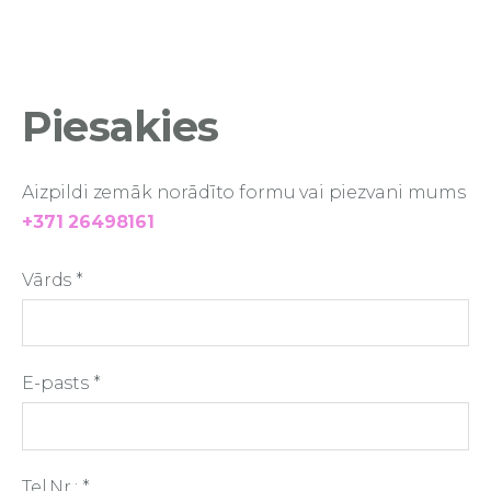
Piesakies
Aizpildi zemāk norādīto formu vai piezvani mums
+371 26498161
Vārds
*
E-pasts
*
Tel.Nr.:
*