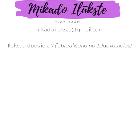
mikado.ilukste@gmail.com
Ilūkste, Upes iela 7
(iebraukšana no Jelgavas ielas)