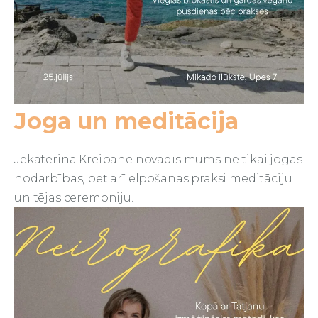
Joga un meditācija
Jekaterina Kreipāne novadīs mums ne tikai jogas
nodarbības, bet arī elpošanas praksi meditāciju
un tējas ceremoniju.