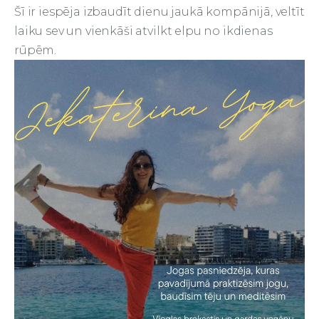
Šī ir iespēja izbaudīt dienu jaukā kompānijā, veltīt
laiku sev un vienkāši atvilkt elpu no ikdienas
rūpēm.