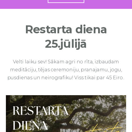
Restarta diena
25.jūlijā
Velti laiku sev! Sākam agri no rīta, izbaudam
meditāciju, tējas ceremoniju, pranajamu, jogu,
pusdienas un neirografiku! Viss tikai par 45 Eiro.